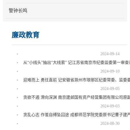
警钟长鸣
廉政教育
2024-09-14
从“小线头”抽出“大线索” 记江苏省南京市纪委监委第一审
2024-09-10
迎难而上 勇往直前 记安徽省滁州市琅琊区纪委常委、监委
2024-09-05
贪欲不遏 滑向深渊 南京建邺国有资产经营集团有限公司原
2024-09-03
贪乱心志 作茧自缚坠囚途 成都师范学院党委原书记曹子建
2024-08-30