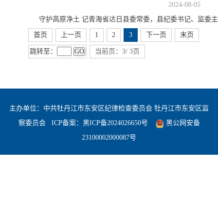
2024-08-05
守护高原净土 记青海省达日县委常委，县纪委书记、监委
首页
上一页
1
2
3
下一页
末页
跳转至：
GO
当前页：3/ 3页
主办单位：中共牡丹江市东安区纪律检查委员会 牡丹江市东安区监
察委员会
ICP备案：
黑ICP备2024026650号
黑公网安备
23100002000087号