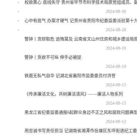
权欲熏心 底线失守 贵州省毕节市科学技术局原党组成员、
2024-08-30
心中有底气 办案才硬气 记贵州省贵阳市纪委监委派驻第十
2024-08-28
警钟丨贪财取危 追悔莫及 云南省文山州住房和城乡建设局
2024-08-19
警钟丨贪欲不可纵 伸手必被捉
2024-08-19
铁面无私气自华 记湖北省襄阳市监委委员付洪苍
2024-08-15
《传承廉洁文化，共树廉洁清风》——廉洁人物系列
2024-08-15
黑龙江省纪委监委通报6起群众身边不正之风和腐败问题典
2024-08-12
用忠诚书写责任担当 记湖南省湘潭市岳塘区东坪街道纪工