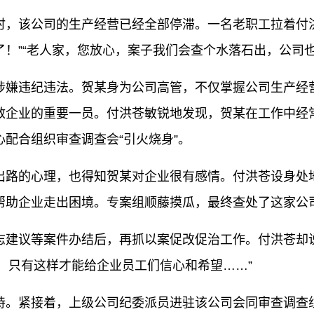
该公司的生产经营已经全部停滞。一名老职工拉着付洪
！”“老人家，您放心，案子我们会查个水落石出，公司
嫌违纪违法。贺某身为公司高管，不仅掌握公司生产经营
救企业的重要一员。付洪苍敏锐地发现，贺某在工作中经
配合组织审查调查会“引火烧身”。
路的心理，也得知贺某对企业很有感情。付洪苍设身处地
帮助企业走出困境。专案组顺藤摸瓜，最终查处了这家公
议等案件办结后，再抓以案促改促治工作。付洪苍却说：“
，只有这样才能给企业员工们信心和希望……”
。紧接着，上级公司纪委派员进驻该公司会同审查调查组