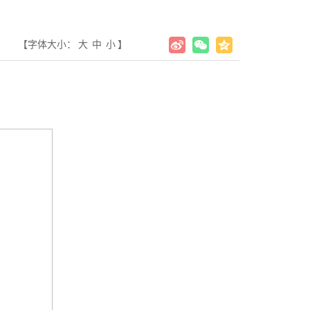
【字体大小：
大
中
小
】