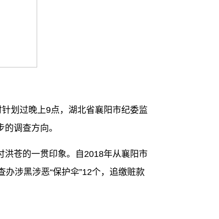
针划过晚上9点，湖北省襄阳市纪委监
步的调查方向。
苍的一贯印象。自2018年从襄阳市
办涉黑涉恶“保护伞”12个，追缴赃款