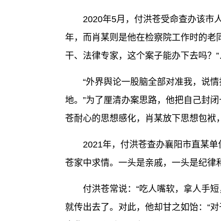
2020年5月，付洪苍受命查办该市
年，而肖某则是他在检察院工作时的老同
干、法律专家，这个案子能办下去吗？”
“外界舆论一股脑全部对准我，说情打
地。”为了厘清办案思路，他把自己封
苍耐心的思想感化，肖某放下思想包袱
2021年，付洪苍查办襄阳市直某单
苍家中求情。一头是亲戚，一头是纪律
付洪苍常说：“吃人嘴软，拿人手短，
就传出去了。对此，他却甘之如饴：“对