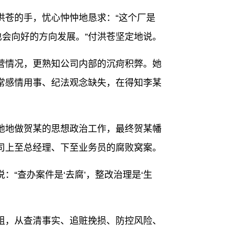
苍的手，忧心忡忡地恳求：“这个厂是
也会向好的方向发展。”付洪苍坚定地说。
情况，更熟知公司内部的沉疴积弊。她
常感情用事、纪法观念缺失，在得知李某
地做贺某的思想政治工作，最终贺某幡
司上至总经理、下至业务员的腐败窝案。
查办案件是‘去腐’，整改治理是‘生
，从查清事实、追赃挽损、防控风险、