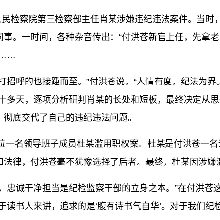
人民检察院第三检察部主任肖某涉嫌违纪违法案件。当时
事。一时间，各种杂音传出：“付洪苍新官上任，先拿老
……
招呼的也接踵而至。”付洪苍说，“人情有度，纪法为界
闭十多天，逐项分析研判肖某的长处和短板，最终决定从
，彻底交代了自己的违纪违法问题。
位一名领导班子成员杜某滥用职权案。杜某是付洪苍一名
和法律，付洪苍毫不犹豫选择了后者。最终，杜某因涉嫌
忠诚干净担当是纪检监察干部的立身之本。”在付洪苍这
于读书人来讲，追求的是‘腹有诗书气自华’。对于我们纪