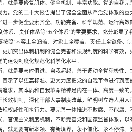
，就是要修复肌体、健全机制、丰富功能。党的自我完善
发力。党的二十大报告提出了健全全面从严治党体系的重
了进一步健全要素齐全、功能完备、科学规范、运行高效
度体系、责任体系等“五个体系”的重要要求，充分彰显了
要按照“内容上全涵盖、对象上全覆盖、责任上全链条、制
，更加突出体制机制的健全完善和法规制度的科学有效，
党的建设制度化规范化科学化水平。
，就是要与时俱进、自我超越，善于调动全党积极性、主
，宣示了以更高标准、更大力度把党的自我革命进行到底
高追求，其本质和自我革命精神是内在一体、高度一致的
干长效机制，深化干部人事制度改革，鲜明树立选人用人
法规权威性和执行力。要完善一体推进不敢腐、不能腐、
义、官僚主义制度机制，不断完善党和国家监督体系，以
，就是要有新本领、有新境界，永不僵化、永不停滞。党