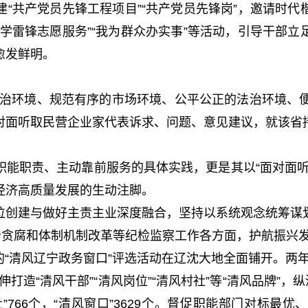
共产党员先锋工程项目”“共产党员先锋岗”，邀请时代
学雷锋志愿服务”“我为群众办实事”等活动，引导干部
愈发鲜明。
环境、规范有序的市场环境、公平公正的法治环境、便捷高
对面听取民营企业家代表诉求、问题、意见建议，就该省
职责、主动靠前服务的具体实践，更是其以“面对面听
经济高质量发展的生动注脚。
创建与做好主责主业深度融合，坚持以系统观念统筹谋划
惩治贪腐和体制机制改革等纪检监察工作各方面，护航振兴
的“清风辽宁政务窗口”评选活动在辽沈大地全面铺开。两
打造“清风干部”“清风岗位”“清风村社”等“清风品牌”，
村社”766个，“清风窗口”3629个。督促职能部门对标