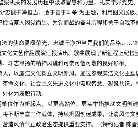
机关的发展历程中汲取智慧和力量，扎实学好党史、纪
以“忠诚干净担当、敢于善于斗争”为主题，利用图文展板
纪检监察人因党而生、为党而战的奋斗历程和勇于自我革
的使命温暖荣光，忠诚干净担当是我们的品格……”20
廉洁文化文艺作品展演汇报演出。歌曲展现了新征程上纪检
搏、斗志昂扬的精神风貌和可亲可信可敬的良好形象。
人，以廉洁文化树立文明新风。通过参观廉洁文化主题展
、革命文化、社会主义先进文化中汲取智慧、凝聚共识，
、外化为履职行动。
位作为新起点，以更高站位、更实举措推动文明创建常
，将不断丰富工作载体，持续巩固创建成果，让清风与文
、营造风清气正政治生态提供重要支撑。（特约记者 陈雪