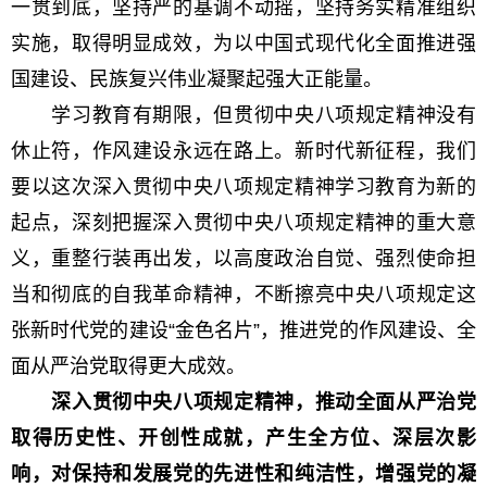
一贯到底，坚持严的基调不动摇，坚持务实精准组织
实施，取得明显成效，为以中国式现代化全面推进强
国建设、民族复兴伟业凝聚起强大正能量。
学习教育有期限，但贯彻中央八项规定精神没有
休止符，作风建设永远在路上。新时代新征程，我们
要以这次深入贯彻中央八项规定精神学习教育为新的
起点，深刻把握深入贯彻中央八项规定精神的重大意
义，重整行装再出发，以高度政治自觉、强烈使命担
当和彻底的自我革命精神，不断擦亮中央八项规定这
张新时代党的建设“金色名片”，推进党的作风建设、全
面从严治党取得更大成效。
深入贯彻中央八项规定精神，推动全面从严治党
取得历史性、开创性成就，产生全方位、深层次影
响，对保持和发展党的先进性和纯洁性，增强党的凝