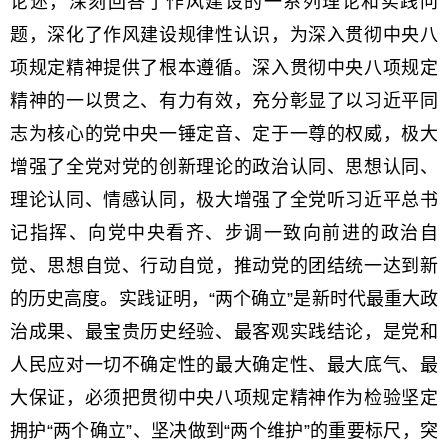
论述，深刻回答了作风建设的一系列理论和实践问
题，深化了作风建设规律性认识，为深入贯彻中央八
项规定精神提供了根本遵循。深入贯彻中央八项规定
精神的一以贯之、有力有效，充分彰显了以习近平同
志为核心的党中央一锤定音、定于一尊的权威，极大
增强了全党对党的创新理论的政治认同、思想认同、
理论认同、情感认同，极大增强了全党听习近平总书
记指挥、向党中央看齐、步调一致向前进的政治自
觉、思想自觉、行动自觉，推动党的团结统一达到新
的历史高度。实践证明，“两个确立”是新时代最重大政
治成果、最宝贵历史经验、最客观实践结论，是党和
人民应对一切不确定性的最大确定性、最大底气、最
大保证，必须把贯彻中央八项规定精神作为检验坚定
拥护“两个确立”、坚决做到“两个维护”的重要标尺，突