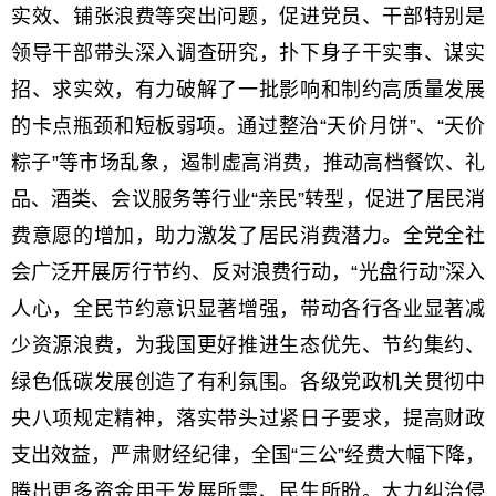
实效、铺张浪费等突出问题，促进党员、干部特别是
领导干部带头深入调查研究，扑下身子干实事、谋实
招、求实效，有力破解了一批影响和制约高质量发展
的卡点瓶颈和短板弱项。通过整治“天价月饼”、“天价
粽子”等市场乱象，遏制虚高消费，推动高档餐饮、礼
品、酒类、会议服务等行业“亲民”转型，促进了居民消
费意愿的增加，助力激发了居民消费潜力。全党全社
会广泛开展厉行节约、反对浪费行动，“光盘行动”深入
人心，全民节约意识显著增强，带动各行各业显著减
少资源浪费，为我国更好推进生态优先、节约集约、
绿色低碳发展创造了有利氛围。各级党政机关贯彻中
央八项规定精神，落实带头过紧日子要求，提高财政
支出效益，严肃财经纪律，全国“三公”经费大幅下降，
腾出更多资金用于发展所需、民生所盼。大力纠治侵