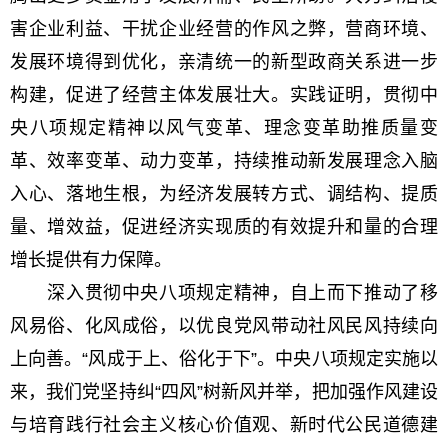
害企业利益、干扰企业经营的作风之弊，营商环境、
发展环境得到优化，亲清统一的新型政商关系进一步
构建，促进了经营主体发展壮大。实践证明，贯彻中
央八项规定精神以风气变革、理念变革助推质量变
革、效率变革、动力变革，持续推动新发展理念入脑
入心、落地生根，为经济发展转方式、调结构、提质
量、增效益，促进经济实现质的有效提升和量的合理
增长提供有力保障。
深入贯彻中央八项规定精神，自上而下推动了移
风易俗、化风成俗，以优良党风带动社风民风持续向
上向善。“风成于上、俗化于下”。中央八项规定实施以
来，我们党坚持纠“四风”树新风并举，把加强作风建设
与培育践行社会主义核心价值观、新时代公民道德建