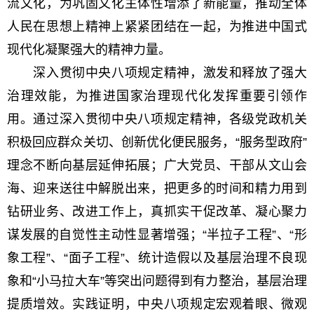
流文化，为巩固文化主体性增添了新能量，推动全体
人民在思想上精神上紧紧团结在一起，为推进中国式
现代化凝聚强大的精神力量。
深入贯彻中央八项规定精神，激发和释放了强大
治理效能，为推进国家治理现代化发挥重要引领作
用。通过深入贯彻中央八项规定精神，各级党政机关
积极回应群众关切、创新优化便民服务，“服务型政府”
理念不断向基层延伸拓展；广大党员、干部从文山会
海、迎来送往中解脱出来，把更多的时间和精力用到
钻研业务、改进工作上，真抓实干促改革、凝心聚力
谋发展的自觉性主动性显著增强；“半拉子工程”、“形
象工程”、“面子工程”、统计造假以及基层治理不良现
象和“小马拉大车”等突出问题得到有力整治，基层治理
提质增效。实践证明，中央八项规定宏观着眼、微观