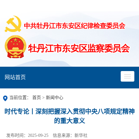
网站首页
当前位置：
首页
>
新闻中心
时代专论丨深刻把握深入贯彻中央八项规定精神
的重大意义
发布时间：2025-09-25
信息来源：新华社