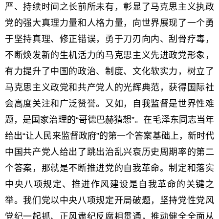
严、持续时间之长前所未有，彰显了马克思主义执政
党的强大真理力量和人格力量，向世界展现了一个勇
于坚持真理、修正错误，勇于刀刃向内、刮骨疗毒，
不断焕发新的生机活力的马克思主义先进政党形象，
有力提升了中国的政治、制度、文化软实力，树立了
马克思主义政党和共产党人的光辉典范，获得国际社
会高度关注和广泛赞誉。又如，自我监督是世界性难
题，是国家治理的“哥德巴赫猜想”。在毛泽东同志当年
给出“让人民来监督政府”的第一个答案基础上，新时代
中国共产党人给出了跳出治乱兴衰历史周期率的第二
个答案，那就是不断推进党的自我革命。制定和落实
中央八项规定、推进作风建设是自我革命的关键之
举。我们党以中央八项规定开局破题，坚持党性党风
党纪一起抓、正风肃纪反腐相贯通，推动健全全面从