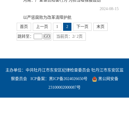
河南：严查诬告陷害行为 为担当者撑腰鼓劲
2024-08-15
以严惩腐败为改革清障护航
首页
上一页
1
2
下一页
末页
跳转至：
GO
当前页：2/ 2页
主办单位：中共牡丹江市东安区纪律检查委员会 牡丹江市东安区监
察委员会
ICP备案：
黑ICP备2024026650号
黑公网安备
23100002000087号