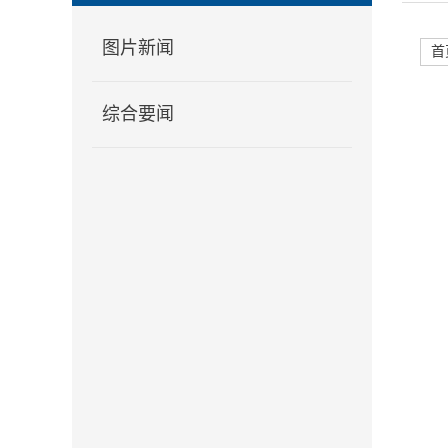
图片新闻
首
综合要闻