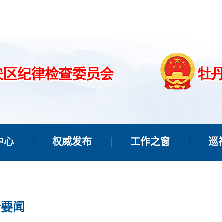
中心
权威发布
工作之窗
巡
合要闻