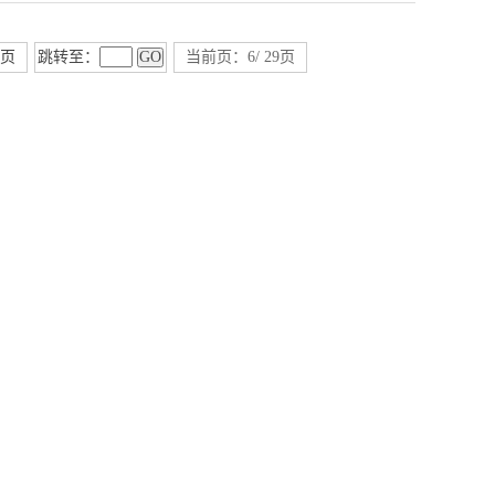
跳转至：
GO
页
当前页：6/ 29页