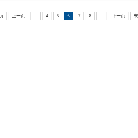
页
上一页
...
4
5
6
7
8
...
下一页
末